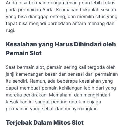
Anda bisa bermain dengan tenang dan lebih fokus
pada permainan Anda. Keamanan bukanlah sesuatu
yang bisa dianggap enteng, dan memilih situs yang
tepat bisa menjadi perbedaan antara menang dan
rugi.
Kesalahan yang Harus Dihindari oleh
Pemain Slot
Saat bermain slot, pemain sering kali tergoda oleh
janji kemenangan besar dan sensasi dari permainan
itu sendiri. Namun, ada beberapa kesalahan yang
dapat membuat pemain kehilangan lebih dari yang
mereka perkirakan. Memahami dan menghindari
kesalahan ini sangat penting untuk menjaga
permainan yang sehat dan menyenangkan.
Terjebak Dalam Mitos Slot