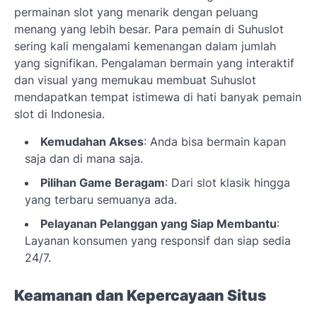
permainan slot yang menarik dengan peluang
menang yang lebih besar. Para pemain di Suhuslot
sering kali mengalami kemenangan dalam jumlah
yang signifikan. Pengalaman bermain yang interaktif
dan visual yang memukau membuat Suhuslot
mendapatkan tempat istimewa di hati banyak pemain
slot di Indonesia.
Kemudahan Akses
: Anda bisa bermain kapan
saja dan di mana saja.
Pilihan Game Beragam
: Dari slot klasik hingga
yang terbaru semuanya ada.
Pelayanan Pelanggan yang Siap Membantu
:
Layanan konsumen yang responsif dan siap sedia
24/7.
Keamanan dan Kepercayaan Situs