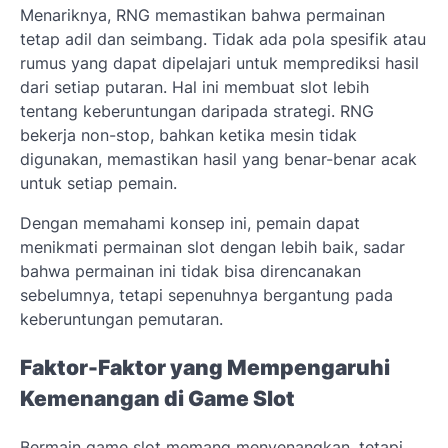
Menariknya, RNG memastikan bahwa permainan
tetap adil dan seimbang. Tidak ada pola spesifik atau
rumus yang dapat dipelajari untuk memprediksi hasil
dari setiap putaran. Hal ini membuat slot lebih
tentang keberuntungan daripada strategi. RNG
bekerja non-stop, bahkan ketika mesin tidak
digunakan, memastikan hasil yang benar-benar acak
untuk setiap pemain.
Dengan memahami konsep ini, pemain dapat
menikmati permainan slot dengan lebih baik, sadar
bahwa permainan ini tidak bisa direncanakan
sebelumnya, tetapi sepenuhnya bergantung pada
keberuntungan pemutaran.
Faktor-Faktor yang Mempengaruhi
Kemenangan di Game Slot
Bermain game slot memang menyenangkan, tetapi