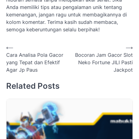
Anda memiliki tips atau pengalaman unik tentang
kemenangan, jangan ragu untuk membagikannya di
kolom komentar. Terima kasih sudah membaca,
semoga keberuntungan selalu berpihak!
Navigasi
⟵
⟶
Cara Analisa Pola Gacor
Bocoran Jam Gacor Slot
pos
yang Tepat dan Efektif
Neko Fortune JILI Pasti
Agar Jp Paus
Jackpot
Related Posts