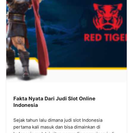
Fakta Nyata Dari Judi Slot Online
Indonesia
Sejak tahun lalu dimana judi slot Indonesia
pertama kali masuk dan bisa dimainkan di