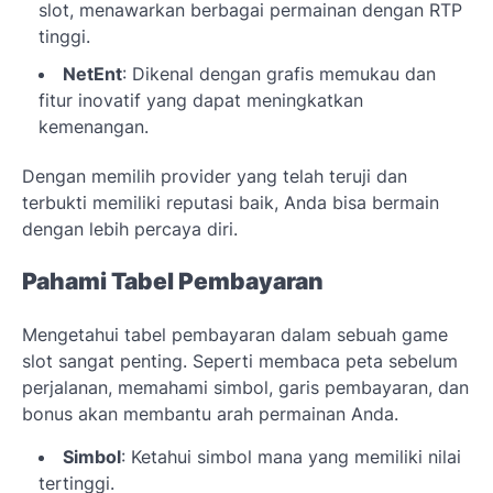
slot, menawarkan berbagai permainan dengan RTP
tinggi.
NetEnt
: Dikenal dengan grafis memukau dan
fitur inovatif yang dapat meningkatkan
kemenangan.
Dengan memilih provider yang telah teruji dan
terbukti memiliki reputasi baik, Anda bisa bermain
dengan lebih percaya diri.
Pahami Tabel Pembayaran
Mengetahui tabel pembayaran dalam sebuah game
slot sangat penting. Seperti membaca peta sebelum
perjalanan, memahami simbol, garis pembayaran, dan
bonus akan membantu arah permainan Anda.
Simbol
: Ketahui simbol mana yang memiliki nilai
tertinggi.