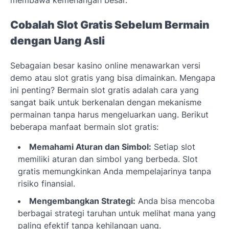
membawa kemenangan besar.
Cobalah Slot Gratis Sebelum Bermain
dengan Uang Asli
Sebagaian besar kasino online menawarkan versi
demo atau slot gratis yang bisa dimainkan. Mengapa
ini penting? Bermain slot gratis adalah cara yang
sangat baik untuk berkenalan dengan mekanisme
permainan tanpa harus mengeluarkan uang. Berikut
beberapa manfaat bermain slot gratis:
Memahami Aturan dan Simbol:
Setiap slot
memiliki aturan dan simbol yang berbeda. Slot
gratis memungkinkan Anda mempelajarinya tanpa
risiko finansial.
Mengembangkan Strategi:
Anda bisa mencoba
berbagai strategi taruhan untuk melihat mana yang
paling efektif tanpa kehilangan uang.