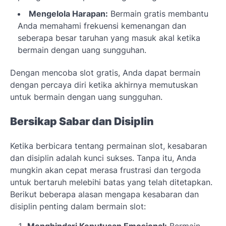
Mengelola Harapan:
Bermain gratis membantu
Anda memahami frekuensi kemenangan dan
seberapa besar taruhan yang masuk akal ketika
bermain dengan uang sungguhan.
Dengan mencoba slot gratis, Anda dapat bermain
dengan percaya diri ketika akhirnya memutuskan
untuk bermain dengan uang sungguhan.
Bersikap Sabar dan Disiplin
Ketika berbicara tentang permainan slot, kesabaran
dan disiplin adalah kunci sukses. Tanpa itu, Anda
mungkin akan cepat merasa frustrasi dan tergoda
untuk bertaruh melebihi batas yang telah ditetapkan.
Berikut beberapa alasan mengapa kesabaran dan
disiplin penting dalam bermain slot:
Menghindari Keputusan Emosional:
Bermain