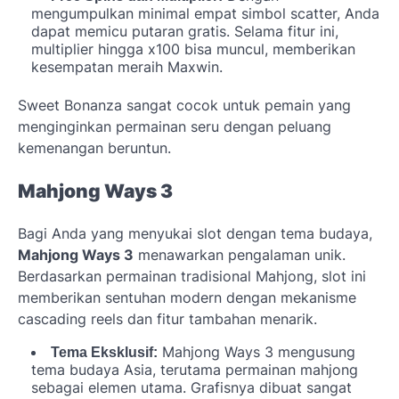
mengumpulkan minimal empat simbol scatter, Anda
dapat memicu putaran gratis. Selama fitur ini,
multiplier hingga x100 bisa muncul, memberikan
kesempatan meraih Maxwin.
Sweet Bonanza sangat cocok untuk pemain yang
menginginkan permainan seru dengan peluang
kemenangan beruntun.
Mahjong Ways 3
Bagi Anda yang menyukai slot dengan tema budaya,
Mahjong Ways 3
menawarkan pengalaman unik.
Berdasarkan permainan tradisional Mahjong, slot ini
memberikan sentuhan modern dengan mekanisme
cascading reels dan fitur tambahan menarik.
Mahjong Ways 3 mengusung
Tema Eksklusif:
tema budaya Asia, terutama permainan mahjong
sebagai elemen utama. Grafisnya dibuat sangat