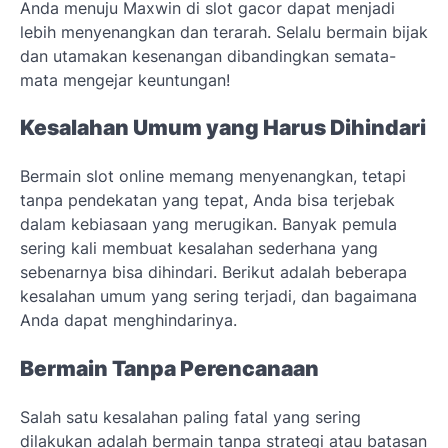
Anda menuju Maxwin di slot gacor dapat menjadi
lebih menyenangkan dan terarah. Selalu bermain bijak
dan utamakan kesenangan dibandingkan semata-
mata mengejar keuntungan!
Kesalahan Umum yang Harus Dihindari
Bermain slot online memang menyenangkan, tetapi
tanpa pendekatan yang tepat, Anda bisa terjebak
dalam kebiasaan yang merugikan. Banyak pemula
sering kali membuat kesalahan sederhana yang
sebenarnya bisa dihindari. Berikut adalah beberapa
kesalahan umum yang sering terjadi, dan bagaimana
Anda dapat menghindarinya.
Bermain Tanpa Perencanaan
Salah satu kesalahan paling fatal yang sering
dilakukan adalah bermain tanpa strategi atau batasan