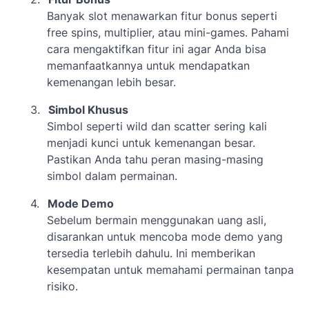
Banyak slot menawarkan fitur bonus seperti
free spins, multiplier, atau mini-games. Pahami
cara mengaktifkan fitur ini agar Anda bisa
memanfaatkannya untuk mendapatkan
kemenangan lebih besar.
3.
Simbol Khusus
Simbol seperti wild dan scatter sering kali
menjadi kunci untuk kemenangan besar.
Pastikan Anda tahu peran masing-masing
simbol dalam permainan.
4.
Mode Demo
Sebelum bermain menggunakan uang asli,
disarankan untuk mencoba mode demo yang
tersedia terlebih dahulu. Ini memberikan
kesempatan untuk memahami permainan tanpa
risiko.