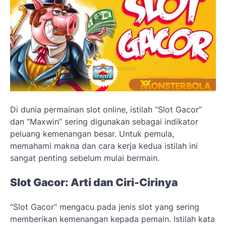
Di dunia permainan slot online, istilah “Slot Gacor”
dan “Maxwin” sering digunakan sebagai indikator
peluang kemenangan besar. Untuk pemula,
memahami makna dan cara kerja kedua istilah ini
sangat penting sebelum mulai bermain.
Slot Gacor: Arti dan Ciri-Cirinya
“Slot Gacor” mengacu pada jenis slot yang sering
memberikan kemenangan kepada pemain. Istilah kata