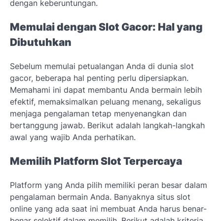
dengan keberuntungan.
Memulai dengan Slot Gacor: Hal yang
Dibutuhkan
Sebelum memulai petualangan Anda di dunia slot
gacor, beberapa hal penting perlu dipersiapkan.
Memahami ini dapat membantu Anda bermain lebih
efektif, memaksimalkan peluang menang, sekaligus
menjaga pengalaman tetap menyenangkan dan
bertanggung jawab. Berikut adalah langkah-langkah
awal yang wajib Anda perhatikan.
Memilih Platform Slot Terpercaya
Platform yang Anda pilih memiliki peran besar dalam
pengalaman bermain Anda. Banyaknya situs slot
online yang ada saat ini membuat Anda harus benar-
benar selektif dalam memilih. Berikut adalah kriteria