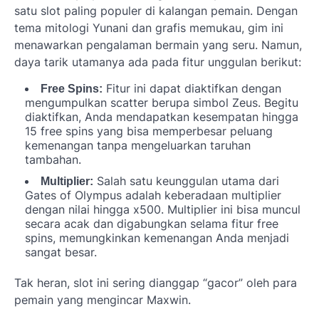
satu slot paling populer di kalangan pemain. Dengan
tema mitologi Yunani dan grafis memukau, gim ini
menawarkan pengalaman bermain yang seru. Namun,
daya tarik utamanya ada pada fitur unggulan berikut:
Fitur ini dapat diaktifkan dengan
Free Spins:
mengumpulkan scatter berupa simbol Zeus. Begitu
diaktifkan, Anda mendapatkan kesempatan hingga
15 free spins yang bisa memperbesar peluang
kemenangan tanpa mengeluarkan taruhan
tambahan.
Salah satu keunggulan utama dari
Multiplier:
Gates of Olympus adalah keberadaan multiplier
dengan nilai hingga x500. Multiplier ini bisa muncul
secara acak dan digabungkan selama fitur free
spins, memungkinkan kemenangan Anda menjadi
sangat besar.
Tak heran, slot ini sering dianggap “gacor” oleh para
pemain yang mengincar Maxwin.