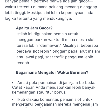
Banyak pemain percaya bahwa ada jam gacor—
waktu tertentu di mana peluang menang dianggap
lebih tinggi. Meskipun ini lebih kepercayaan, ada
logika tertentu yang mendukungnya.
Apa Itu Jam Gacor?
·
Istilah ini digunakan pemain untuk
menggambarkan waktu di mana mesin slot
terasa lebih “dermawan.” Misalnya, beberapa
percaya slot lebih “longgar” pada larut malam
atau awal pagi, saat trafik pengguna lebih
rendah.
Bagaimana Mengatur Waktu Bermain?
·
Amati pola permainan di jam-jam berbeda.
Catat kapan Anda mendapatkan lebih banyak
kemenangan atau fitur bonus.
Ikuti diskusi komunitas pemain slot untuk
mengetahui pengalaman mereka mengenai jam