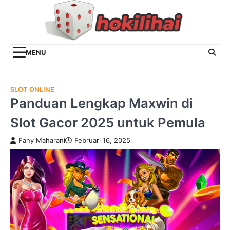
Skip
to
content
MENU
SLOT ONLINE
Panduan Lengkap Maxwin di
Slot Gacor 2025 untuk Pemula
Fany Maharani
Februari 16, 2025