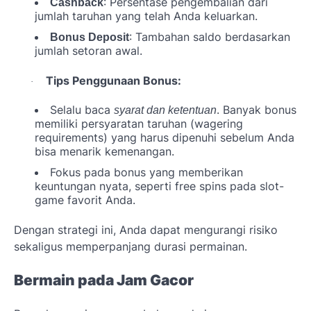
: Persentase pengembalian dari
Cashback
jumlah taruhan yang telah Anda keluarkan.
: Tambahan saldo berdasarkan
Bonus Deposit
jumlah setoran awal.
Tips Penggunaan Bonus:
·
Selalu baca
. Banyak bonus
syarat dan ketentuan
memiliki persyaratan taruhan (wagering
requirements) yang harus dipenuhi sebelum Anda
bisa menarik kemenangan.
Fokus pada bonus yang memberikan
keuntungan nyata, seperti free spins pada slot-
game favorit Anda.
Dengan strategi ini, Anda dapat mengurangi risiko
sekaligus memperpanjang durasi permainan.
Bermain pada Jam Gacor