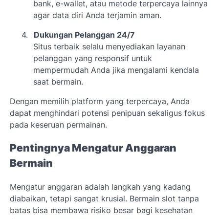
bank, e-wallet, atau metode terpercaya lainnya
agar data diri Anda terjamin aman.
4.
Dukungan Pelanggan 24/7
Situs terbaik selalu menyediakan layanan
pelanggan yang responsif untuk
mempermudah Anda jika mengalami kendala
saat bermain.
Dengan memilih platform yang terpercaya, Anda
dapat menghindari potensi penipuan sekaligus fokus
pada keseruan permainan.
Pentingnya Mengatur Anggaran
Bermain
Mengatur anggaran adalah langkah yang kadang
diabaikan, tetapi sangat krusial. Bermain slot tanpa
batas bisa membawa risiko besar bagi kesehatan