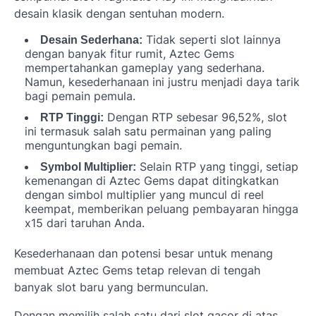
desain klasik dengan sentuhan modern.
Tidak seperti slot lainnya
Desain Sederhana:
dengan banyak fitur rumit, Aztec Gems
mempertahankan gameplay yang sederhana.
Namun, kesederhanaan ini justru menjadi daya tarik
bagi pemain pemula.
Dengan RTP sebesar 96,52%, slot
RTP Tinggi:
ini termasuk salah satu permainan yang paling
menguntungkan bagi pemain.
Selain RTP yang tinggi, setiap
Symbol Multiplier:
kemenangan di Aztec Gems dapat ditingkatkan
dengan simbol multiplier yang muncul di reel
keempat, memberikan peluang pembayaran hingga
x15 dari taruhan Anda.
Kesederhanaan dan potensi besar untuk menang
membuat Aztec Gems tetap relevan di tengah
banyak slot baru yang bermunculan.
Dengan memilih salah satu dari slot gacor di atas,