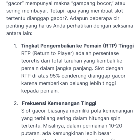
“gacor” mempunyai makna “gampang bocor,” atau
sering membayar. Tetapi, apa yang membuat slot
tertentu dianggap gacor?. Adapun beberapa ciri
penting yang harus Anda perhatikan dengan seksama
antara lain:
1.
Tingkat Pengembalian ke Pemain (RTP) Tinggi
RTP (Return to Player) adalah persentase
teoretis dari total taruhan yang kembali ke
pemain dalam jangka panjang. Slot dengan
RTP di atas 95% cenderung dianggap gacor
karena memberikan peluang lebih tinggi
kepada pemain.
2.
Frekuensi Kemenangan Tinggi
Slot gacor biasanya memiliki pola kemenangan
yang terbilang sering dalam hitungan spin
tertentu. Misalnya, dalam permainan 10-20
putaran, ada kemungkinan lebih besar