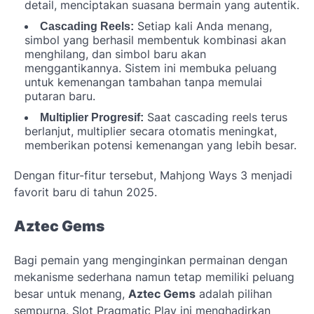
detail, menciptakan suasana bermain yang autentik.
Setiap kali Anda menang,
Cascading Reels:
simbol yang berhasil membentuk kombinasi akan
menghilang, dan simbol baru akan
menggantikannya. Sistem ini membuka peluang
untuk kemenangan tambahan tanpa memulai
putaran baru.
Saat cascading reels terus
Multiplier Progresif:
berlanjut, multiplier secara otomatis meningkat,
memberikan potensi kemenangan yang lebih besar.
Dengan fitur-fitur tersebut, Mahjong Ways 3 menjadi
favorit baru di tahun 2025.
Aztec Gems
Bagi pemain yang menginginkan permainan dengan
mekanisme sederhana namun tetap memiliki peluang
besar untuk menang,
Aztec Gems
adalah pilihan
sempurna. Slot Pragmatic Play ini menghadirkan